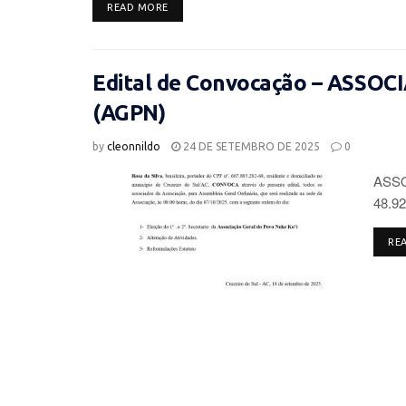
DETAILS
READ MORE
Edital de Convocação – ASSO
(AGPN)
by
cleonnildo
24 DE SETEMBRO DE 2025
0
ASSO
48.92
RE