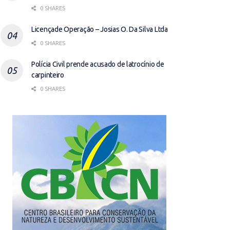
0 SHARES
Licençade Operação – Josias O. Da Silva Ltda
0 SHARES
Polícia Civil prende acusado de latrocínio de
carpinteiro
0 SHARES