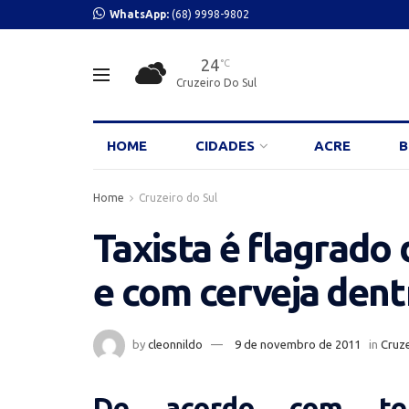
WhatsApp:
(68) 9998-9802
24
°C
Cruzeiro Do Sul
HOME
CIDADES
ACRE
B
Home
Cruzeiro do Sul
Taxista é flagrado
e com cerveja dent
by
cleonnildo
9 de novembro de 2011
in
Cruze
De acordo com tes