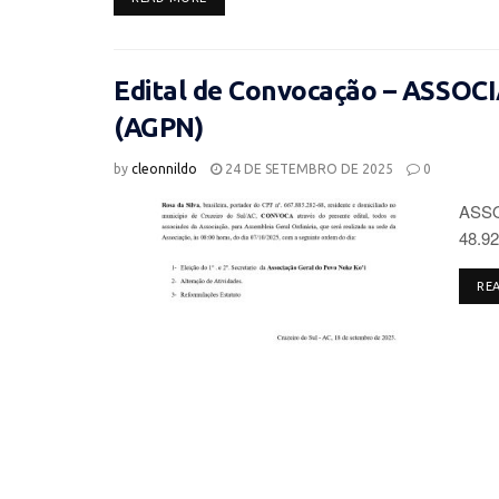
Edital de Convocação – ASSO
(AGPN)
by
cleonnildo
24 DE SETEMBRO DE 2025
0
ASSO
48.92
RE