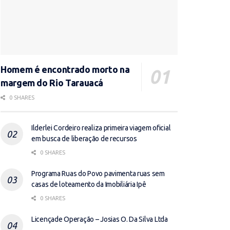
Homem é encontrado morto na
margem do Rio Tarauacá
0 SHARES
Ilderlei Cordeiro realiza primeira viagem oficial
em busca de liberação de recursos
0 SHARES
Programa Ruas do Povo pavimenta ruas sem
casas de loteamento da Imobiliária Ipê
0 SHARES
Licençade Operação – Josias O. Da Silva Ltda