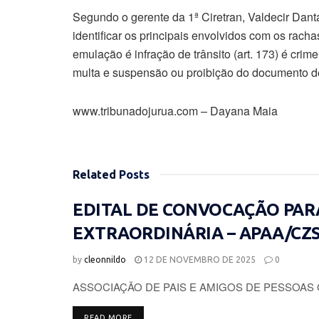
Segundo o gerente da 1ª Ciretran, Valdecir Danta
identificar os principais envolvidos com os racha
emulação é infração de trânsito (art. 173) é cri
multa e suspensão ou proibição do documento de
www.tribunadojurua.com – Dayana Maia
Related
Posts
EDITAL DE CONVOCAÇÃO PAR
EXTRAORDINÁRIA – APAA/CZ
by
cleonnildo
12 DE NOVEMBRO DE 2025
0
ASSOCIAÇÃO DE PAIS E AMIGOS DE PESSOAS 
DETAILS
READ MORE