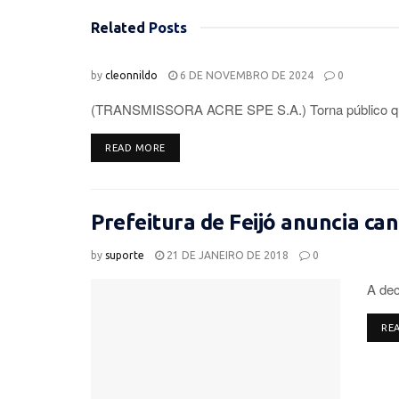
Related
Posts
by
cleonnildo
6 DE NOVEMBRO DE 2024
0
(TRANSMISSORA ACRE SPE S.A.) Torna público que r
DETAILS
READ MORE
Prefeitura de Feijó anuncia ca
by
suporte
21 DE JANEIRO DE 2018
0
A dec
RE