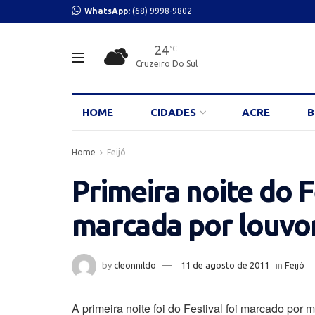
WhatsApp:
(68) 9998-9802
24
°C
Cruzeiro Do Sul
HOME
CIDADES
ACRE
B
Home
Feijó
Primeira noite do F
marcada por louvo
by
cleonnildo
11 de agosto de 2011
in
Feijó
A primeira noite foi do Festival foi marcado por 