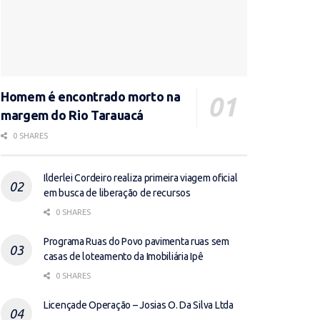
Homem é encontrado morto na
margem do Rio Tarauacá
0 SHARES
Ilderlei Cordeiro realiza primeira viagem oficial
em busca de liberação de recursos
0 SHARES
Programa Ruas do Povo pavimenta ruas sem
casas de loteamento da Imobiliária Ipê
0 SHARES
Licençade Operação – Josias O. Da Silva Ltda