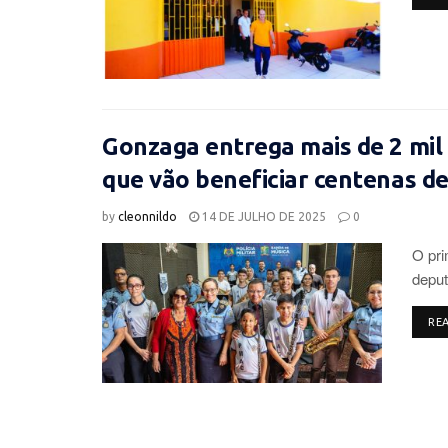
Gonzaga entrega mais de 2 mil
que vão beneficiar centenas de 
by
cleonnildo
14 DE JULHO DE 2025
0
O pri
deput
RE