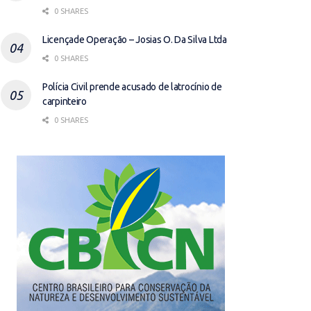
0 SHARES
Licençade Operação – Josias O. Da Silva Ltda
0 SHARES
Polícia Civil prende acusado de latrocínio de
carpinteiro
0 SHARES