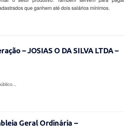
adastrados que ganhem até dois salários mínimos.
eração – JOSIAS O DA SILVA LTDA –
lico...
leia Geral Ordinária –