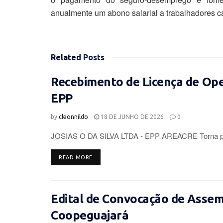
anualmente um abono salarial a trabalhadores c
Related
Posts
Recebimento de Licença de Op
EPP
by
cleonnildo
18 DE JUNHO DE 2026
0
JOSIAS O DA SILVA LTDA - EPP AREACRE Torna púb
DETAILS
READ MORE
Edital de Convocação de Assemb
Coopeguajará