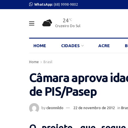
WhatsApp:
(68) 9998-9802
24
°C
Cruzeiro Do Sul
HOME
CIDADES
ACRE
B
Home
Brasil
Câmara aprova ida
de PIS/Pasep
by
cleonnildo
22 de novembro de 2012
in
Bras
O projeto, que segue 