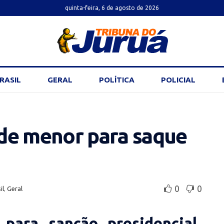
quinta-feira, 6 de agosto de 2026
RASIL
GERAL
POLÍTICA
POLICIAL
de menor para saque
0
0
il
,
Geral
para sanção presidencial,