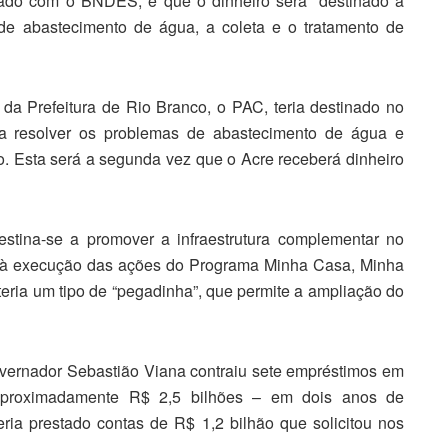
tado com o BNDES, é que o dinheiro será “destinado a
de abastecimento de água, a coleta e o tratamento de
 da Prefeitura de Rio Branco, o PAC, teria destinado no
a resolver os problemas de abastecimento de água e
o. Esta será a segunda vez que o Acre receberá dinheiro
stina-se a promover a infraestrutura complementar no
o à execução das ações do Programa Minha Casa, Minha
 teria um tipo de “pegadinha”, que permite a ampliação do
nador Sebastião Viana contraiu sete empréstimos em
ndo aproximadamente R$ 2,5 bilhões – em dois anos de
ria prestado contas de R$ 1,2 bilhão que solicitou nos