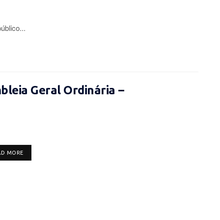
lico...
leia Geral Ordinária –
DETAILS
AD MORE