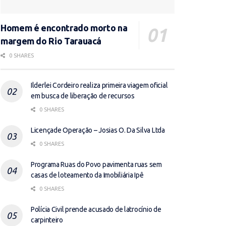
Homem é encontrado morto na
margem do Rio Tarauacá
0 SHARES
Ilderlei Cordeiro realiza primeira viagem oficial
em busca de liberação de recursos
0 SHARES
Licençade Operação – Josias O. Da Silva Ltda
0 SHARES
Programa Ruas do Povo pavimenta ruas sem
casas de loteamento da Imobiliária Ipê
0 SHARES
Polícia Civil prende acusado de latrocínio de
carpinteiro