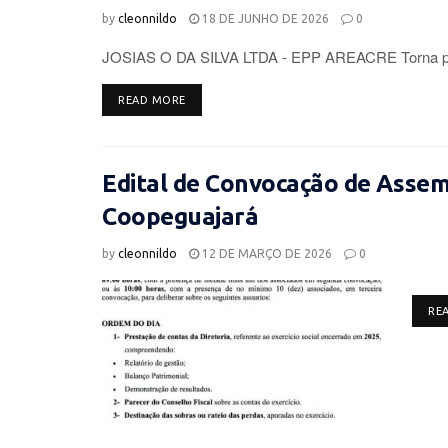
by
cleonnildo
18 DE JUNHO DE 2026
0
JOSIAS O DA SILVA LTDA - EPP AREACRE Torna púb
DETAILS
READ MORE
Edital de Convocação de Assemb
Coopeguajará
by
cleonnildo
12 DE MARÇO DE 2026
0
RE