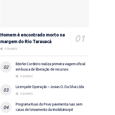
Homem é encontrado morto na
margem do Rio Tarauacá
0 SHARES
Ilderlei Cordeiro realiza primeira viagem oficial
em busca de liberação de recursos
0 SHARES
Licençade Operação – Josias O. Da Silva Ltda
0 SHARES
Programa Ruas do Povo pavimenta ruas sem
casas de loteamento da Imobiliária Ipê