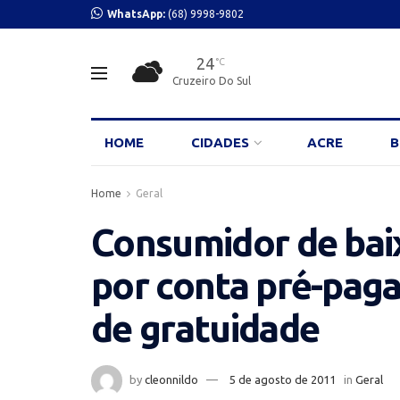
WhatsApp:
(68) 9998-9802
24
°C
Cruzeiro Do Sul
HOME
CIDADES
ACRE
B
Home
Geral
Consumidor de bai
por conta pré-paga 
de gratuidade
by
cleonnildo
5 de agosto de 2011
in
Geral