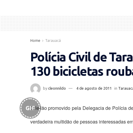
Home
Tarauacá
Polícia Civil de Tar
130 bicicletas rou
by
cleonnildo
4 de agosto de 2011
in
Tarauac
GIF
O leilão promovido pela Delegacia de Polícia de
verdadeira multidão de pessoas interessadas em 