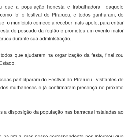
ou que a população honesta e trabalhadora daquele
como foi o festival do Pirarucu, e todos ganharam, do
ue o município comece a receber mais apoio, para entrar
 festa do pescado da região e prometeu um evento maior
rarucu durante sua administração.
odos que ajudaram na organização da festa, finalizou
Estado.
ssoas participaram do Festival do Pirarucu, visitantes de
dos murbaneses e já confirmaram presença no próximo
os a disposição da população nas barracas instaladas ao
 na praia, mas nosso correspondente nos informou que