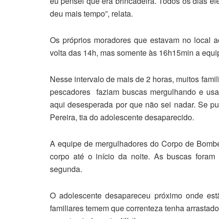
eu pensei que era brincadeira. Todos os dias el
deu mais tempo”, relata.
Os próprios moradores que estavam no local 
volta das 14h, mas somente às 16h15min a equi
Nesse intervalo de mais de 2 horas, muitos fam
pescadores faziam buscas mergulhando e usand
aqui desesperada por que não sei nadar. Se p
Pereira, tia do adolescente desaparecido.
A equipe de mergulhadores do Corpo de Bombeir
corpo até o início da noite. As buscas for
segunda.
O adolescente desapareceu próximo onde est
familiares temem que correnteza tenha arrastado