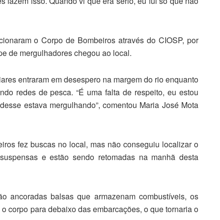
es fazem isso. Quando vi que era sério, eu fui só que não
acionaram o Corpo de Bombeiros através do CIOSP, por
pe de mergulhadores chegou ao local.
iliares entraram em desespero na margem do rio enquanto
o redes de pesca. “É uma falta de respeito, eu estou
udesse estava mergulhando”, comentou Maria José Mota
os fez buscas no local, mas não conseguiu localizar o
am suspensas e estão sendo retomadas na manhã desta
ão ancoradas balsas que armazenam combustíveis, os
 o corpo para debaixo das embarcações, o que tornaria o