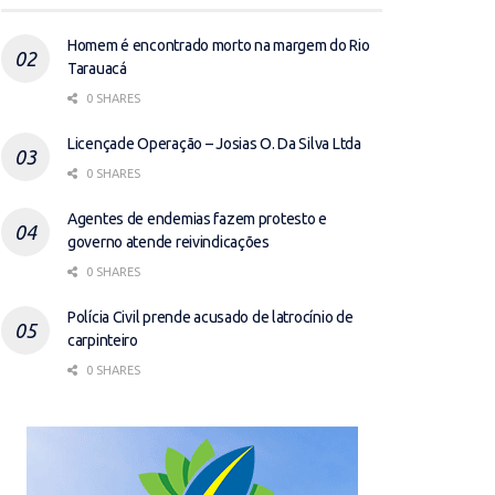
Homem é encontrado morto na margem do Rio
Tarauacá
0 SHARES
Licençade Operação – Josias O. Da Silva Ltda
0 SHARES
Agentes de endemias fazem protesto e
governo atende reivindicações
0 SHARES
Polícia Civil prende acusado de latrocínio de
carpinteiro
0 SHARES