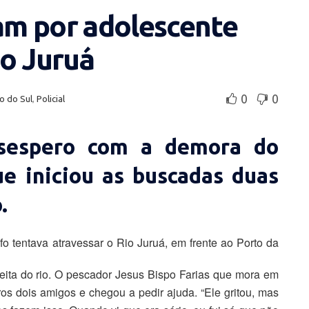
m por adolescente
io Juruá
0
0
o do Sul
,
Policial
esespero com a demora do
e iniciou as buscadas duas
.
o tentava atravessar o Rio Juruá, em frente ao Porto da
eita do rio. O pescador Jesus Bispo Farias que mora em
tros dois amigos e chegou a pedir ajuda. “Ele gritou, mas