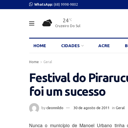
WhatsApp:
(68) 9998-9802
24
°C
Cruzeiro Do Sul
HOME
CIDADES
ACRE
B
Home
Geral
Festival do Pirar
foi um sucesso
by
cleonnildo
30 de agosto de 2011
in
Geral
Nunca o município de Manoel Urbano tinha of