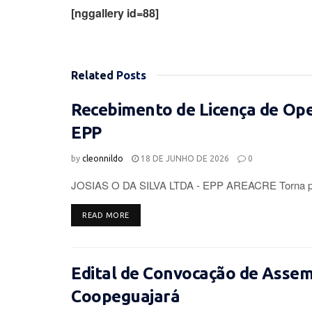
[nggallery id=88]
Related
Posts
Recebimento de Licença de Op
EPP
by
cleonnildo
18 DE JUNHO DE 2026
0
JOSIAS O DA SILVA LTDA - EPP AREACRE Torna púb
DETAILS
READ MORE
Edital de Convocação de Assemb
Coopeguajará