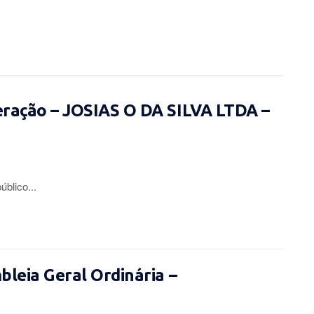
eração – JOSIAS O DA SILVA LTDA –
lico...
leia Geral Ordinária –