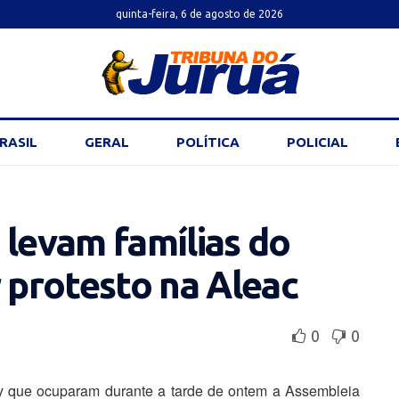
quinta-feira, 6 de agosto de 2026
RASIL
GERAL
POLÍTICA
POLICIAL
 levam famílias do
r protesto na Aleac
0
0
ry que ocuparam durante a tarde de ontem a Assembleia