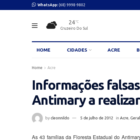
WhatsApp:
(68) 9998-9802
24
°C
Cruzeiro Do Sul
HOME
CIDADES
ACRE
B
Home
Acre
Informações falsas
Antimary a realiza
by
cleonnildo
5 de julho de 2012
in
Acre
,
Geral
As 43 famílias da Floresta Estadual do Antima