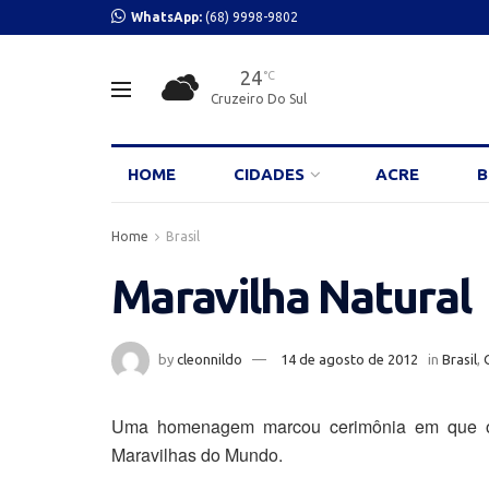
WhatsApp:
(68) 9998-9802
24
°C
Cruzeiro Do Sul
HOME
CIDADES
ACRE
B
Home
Brasil
Maravilha Natural
by
cleonnildo
14 de agosto de 2012
in
Brasil
,
Uma homenagem marcou cerimônia em que o
Maravilhas do Mundo.