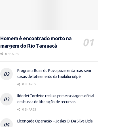
Homem é encontrado morto na
margem do Rio Tarauacá
0 SHARES
Programa Ruas do Povo pavimenta ruas sem
casas de loteamento da Imobiliária Ipê
0 SHARES
Ilderlei Cordeiro realiza primeira viagem oficial
em busca de liberação de recursos
0 SHARES
Licençade Operação – Josias O. Da Silva Ltda