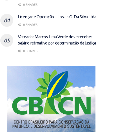
0 SHARES
Licençade Operação – Josias O. Da Silva Ltda
0 SHARES
Vereador Marcos Lima Verde deve receber
salário retroativo por determinação da justiça
0 SHARES