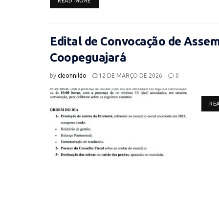
READ MORE
Edital de Convocação de Assemb
Coopeguajará
by
cleonnildo
12 DE MARÇO DE 2026
0
RE