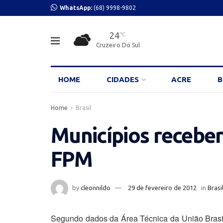
WhatsApp:
(68) 9998-9802
24
°C
Cruzeiro Do Sul
HOME
CIDADES
ACRE
B
Home
Brasil
Municípios recebe
FPM
by
cleonnildo
29 de fevereiro de 2012
in
Brasi
Segundo dados da Área Técnica da União Brasile