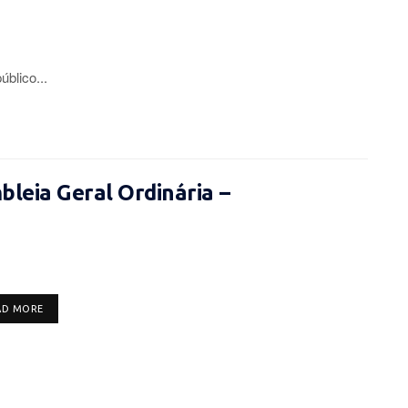
lico...
leia Geral Ordinária –
DETAILS
AD MORE