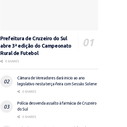
Prefeitura de Cruzeiro do Sul
abre 3ª edição do Campeonato
Rural de Futebol
0 SHARES
Câmara de Vereadores dará inicio ao ano
legislativo nesta terça-feira com Sessão Solene
0 SHARES
Polícia desvenda assalto à farmácia de Cruzeiro
do Sul
0 SHARES