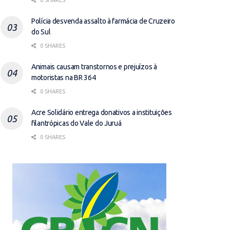
0 SHARES
Polícia desvenda assalto à farmácia de Cruzeiro
do Sul
0 SHARES
Animais causam transtornos e prejuízos à
motoristas na BR 364
0 SHARES
Acre Solidário entrega donativos a instituições
filantrópicas do Vale do Juruá
0 SHARES