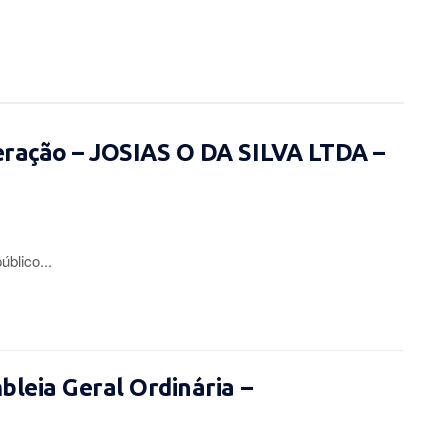
eração – JOSIAS O DA SILVA LTDA –
lico...
leia Geral Ordinária –