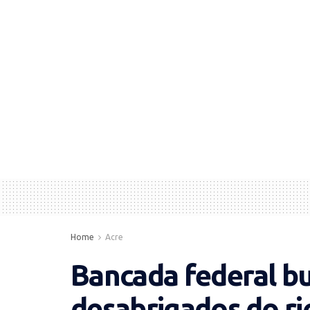
Home
Acre
Bancada federal bu
desabrigados do ri