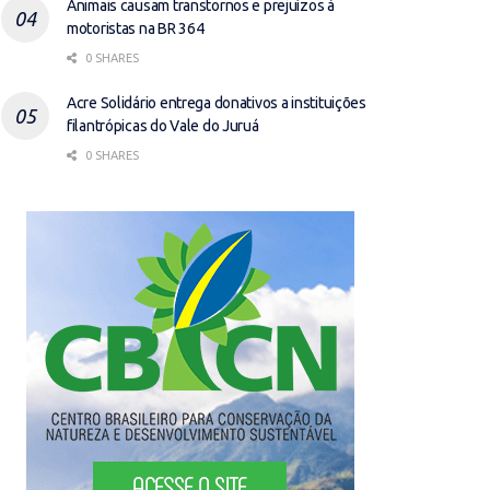
Animais causam transtornos e prejuízos à
motoristas na BR 364
0 SHARES
Acre Solidário entrega donativos a instituições
filantrópicas do Vale do Juruá
0 SHARES