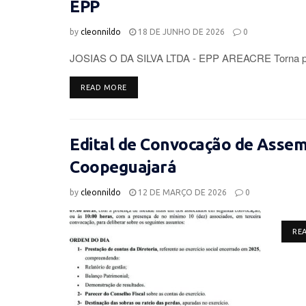
EPP
by
cleonnildo
18 DE JUNHO DE 2026
0
JOSIAS O DA SILVA LTDA - EPP AREACRE Torna púb
DETAILS
READ MORE
Edital de Convocação de Assemb
Coopeguajará
by
cleonnildo
12 DE MARÇO DE 2026
0
RE