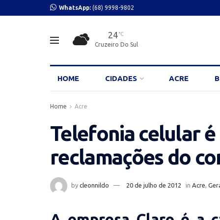
WhatsApp:
(68) 9998-9802
24
°C
Cruzeiro Do Sul
HOME
CIDADES
ACRE
B
Home
Acre
Telefonia celular 
reclamações do c
by
cleonnildo
20 de julho de 2012
in
Acre
,
Ger
A empresa Claro é a 