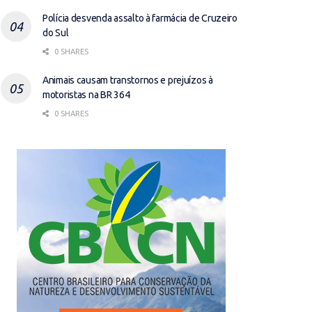
Polícia desvenda assalto à farmácia de Cruzeiro
do Sul
0 SHARES
Animais causam transtornos e prejuízos à
motoristas na BR 364
0 SHARES