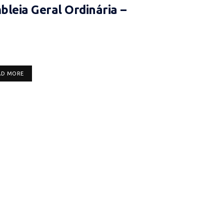
leia Geral Ordinária –
DETAILS
AD MORE