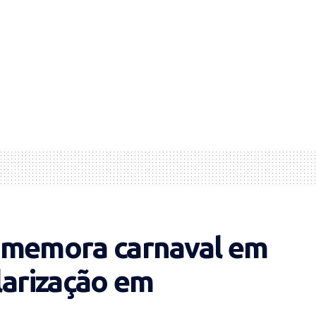
omemora carnaval em
larização em