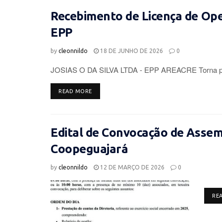
Recebimento de Licença de Op
EPP
by
cleonnildo
18 DE JUNHO DE 2026
0
JOSIAS O DA SILVA LTDA - EPP AREACRE Torna púb
DETAILS
READ MORE
Edital de Convocação de Assemb
Coopeguajará
by
cleonnildo
12 DE MARÇO DE 2026
0
RE