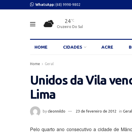
WhatsApp:
(68) 9998-9802
24
°C
Cruzeiro Do Sul
HOME
CIDADES
ACRE
B
Home
Geral
Unidos da Vila ven
Lima
by
cleonnildo
23 de fevereiro de 2012
in
Geral
Pelo quarto ano consecutivo a cidade de Mân