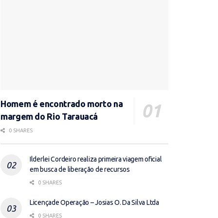
Homem é encontrado morto na
margem do Rio Tarauacá
0 SHARES
Ilderlei Cordeiro realiza primeira viagem oficial
em busca de liberação de recursos
0 SHARES
Licençade Operação – Josias O. Da Silva Ltda
0 SHARES