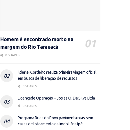
Homem é encontrado morto na
margem do Rio Tarauacá
0 SHARES
Ilderlei Cordeiro realiza primeira viagem oficial
em busca de liberação de recursos
0 SHARES
Licençade Operação – Josias O. Da Silva Ltda
0 SHARES
Programa Ruas do Povo pavimenta ruas sem
casas de loteamento da Imobiliária Ipê