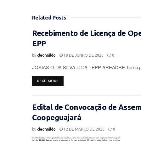
Related
Posts
Recebimento de Licença de Op
EPP
by
cleonnildo
18 DE JUNHO DE 2026
0
JOSIAS O DA SILVA LTDA - EPP AREACRE Torna púb
DETAILS
READ MORE
Edital de Convocação de Assemb
Coopeguajará
by
cleonnildo
12 DE MARÇO DE 2026
0