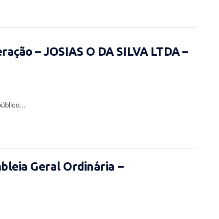
eração – JOSIAS O DA SILVA LTDA –
lico...
leia Geral Ordinária –