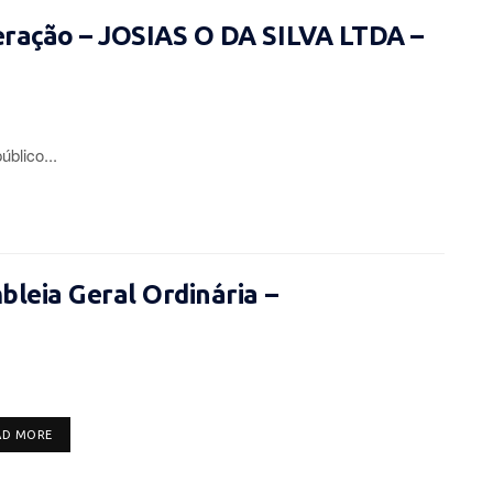
eração – JOSIAS O DA SILVA LTDA –
lico...
leia Geral Ordinária –
DETAILS
AD MORE