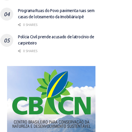
Programa Ruas do Povo pavimenta ruas sem
casas de loteamento da Imobiliária Ipê
0 SHARES
Polícia Civil prende acusado de latrocínio de
carpinteiro
0 SHARES