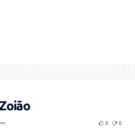
Zoião
0
0
eos