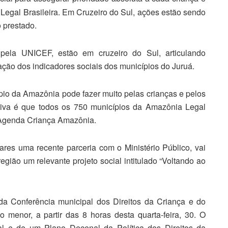
Legal Brasileira. Em Cruzeiro do Sul, ações estão sendo
 prestado.
a pela UNICEF, estão em cruzeiro do Sul, articulando
ção dos indicadores sociais dos municípios do Juruá.
pio da Amazônia pode fazer muito pelas crianças e pelos
ativa é que todos os 750 municípios da Amazônia Legal
a Agenda Criança Amazônia.
ares uma recente parceria com o Ministério Público, vai
egião um relevante projeto social intitulado “Voltando ao
da Conferência municipal dos Direitos da Criança e do
 menor, a partir das 8 horas desta quarta-feira, 30. O
onal e de um Plano Decenal da Política dos Direitos da