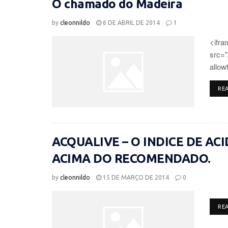
O chamado do Madeira
by
cleonnildo
6 DE ABRIL DE 2014
1
<ifra
src=
allow
RE
ACQUALIVE – O INDICE DE AC
ACIMA DO RECOMENDADO.
by
cleonnildo
15 DE MARÇO DE 2014
0
RE