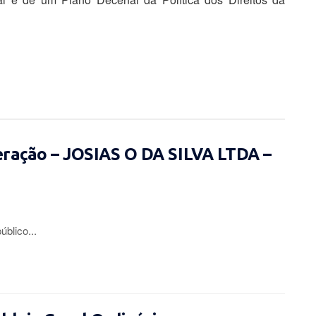
eração – JOSIAS O DA SILVA LTDA –
lico...