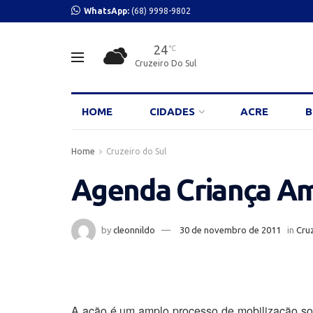
WhatsApp:
(68) 9998-9802
24
°C
Cruzeiro Do Sul
HOME
CIDADES
ACRE
B
Home
Cruzeiro do Sul
Agenda Criança Am
by
cleonnildo
30 de novembro de 2011
in
Cruz
A ação é um amplo processo de mobilização soci