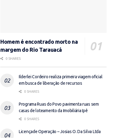
Homem é encontrado morto na
margem do Rio Tarauacá
0 SHARES
Ilderlei Cordeiro realiza primeira viagem oficial
em busca de liberação de recursos
0 SHARES
Programa Ruas do Povo pavimenta ruas sem
casas de loteamento da Imobiliária Ipê
0 SHARES
Licençade Operação – Josias O. Da Silva Ltda