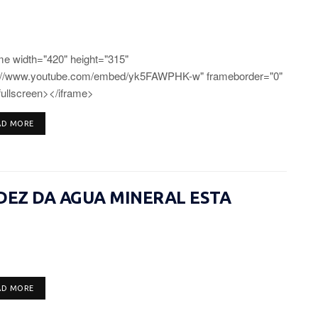
me width="420" height="315"
"//www.youtube.com/embed/yk5FAWPHK-w" frameborder="0"
fullscreen></iframe>
DETAILS
AD MORE
IDEZ DA AGUA MINERAL ESTA
DETAILS
AD MORE