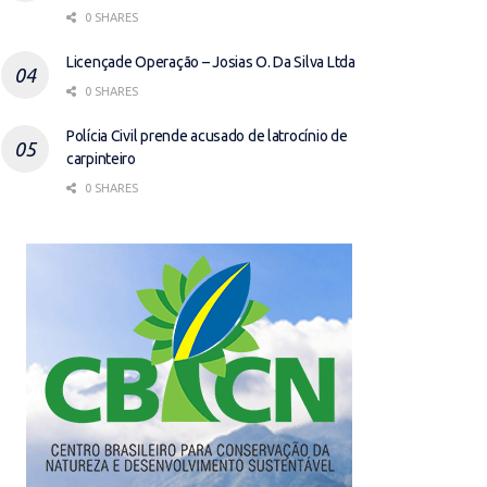
0 SHARES
Licençade Operação – Josias O. Da Silva Ltda
0 SHARES
Polícia Civil prende acusado de latrocínio de
carpinteiro
0 SHARES