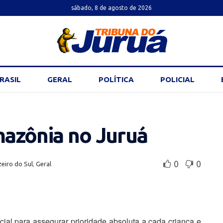
sábado, 8 de agosto de 2026
RASIL
GERAL
POLÍTICA
POLICIAL
azônia no Juruá
0
0
eiro do Sul
,
Geral
al para assegurar prioridade absoluta a cada criança e