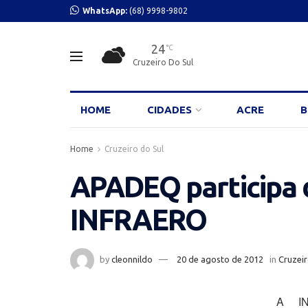
WhatsApp:
(68) 9998-9802
24
°C
Cruzeiro Do Sul
HOME
CIDADES
ACRE
B
Home
Cruzeiro do Sul
APADEQ participa 
INFRAERO
by
cleonnildo
20 de agosto de 2012
in
Cruzeir
A IN