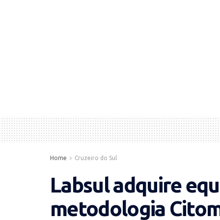
Home
Cruzeiro do Sul
Labsul adquire eq
metodologia Citom