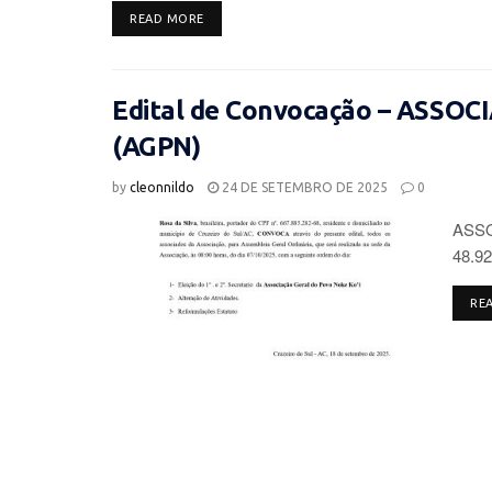
DETAILS
READ MORE
Edital de Convocação – ASSO
(AGPN)
by
cleonnildo
24 DE SETEMBRO DE 2025
0
ASSO
48.92
RE