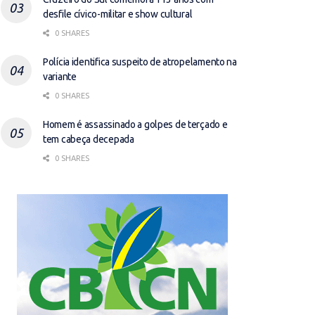
desfile cívico-militar e show cultural
0 SHARES
Polícia identifica suspeito de atropelamento na
variante
0 SHARES
Homem é assassinado a golpes de terçado e
tem cabeça decepada
0 SHARES