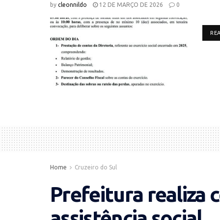
by
cleonnildo
12 DE MARÇO DE 2026
0
RE
Home
Cruzeiro do Sul
Prefeitura realiza 
assistência social