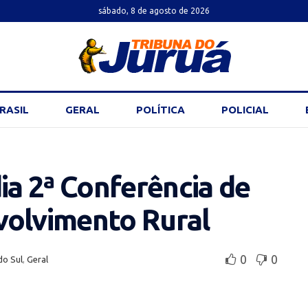
sábado, 8 de agosto de 2026
RASIL
GERAL
POLÍTICA
POLICIAL
ia 2ª Conferência de
volvimento Rural
0
0
do Sul
,
Geral