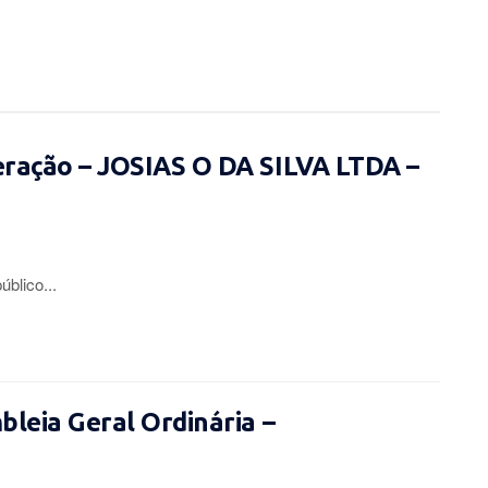
eração – JOSIAS O DA SILVA LTDA –
lico...
leia Geral Ordinária –