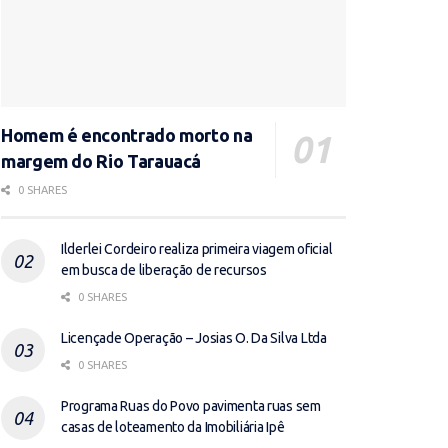
Homem é encontrado morto na
margem do Rio Tarauacá
0 SHARES
Ilderlei Cordeiro realiza primeira viagem oficial
em busca de liberação de recursos
0 SHARES
Licençade Operação – Josias O. Da Silva Ltda
0 SHARES
Programa Ruas do Povo pavimenta ruas sem
casas de loteamento da Imobiliária Ipê