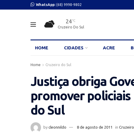
WhatsApp:
(68) 9998-9802
24
°C
Cruzeiro Do Sul
HOME
CIDADES
ACRE
B
Home
Cruzeiro do Sul
Justiça obriga Gov
promover policiais
do Sul
by
cleonnildo
8 de agosto de 2011
in
Cruzeiro