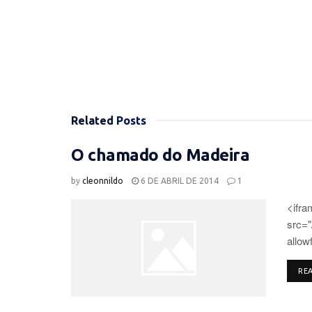
Related
Posts
O chamado do Madeira
by
cleonnildo
6 DE ABRIL DE 2014
1
<ifra
src=
allow
RE