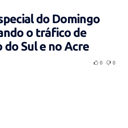
special do Domingo
ndo o tráfico de
 do Sul e no Acre
0
0