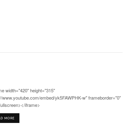
me width="420" height="315"
"//www.youtube.com/embed/yk5FAWPHK-w" frameborder="0"
fullscreen></iframe>
DETAILS
AD MORE