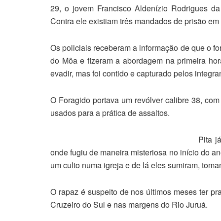
29, o jovem Francisco Aldenízio Rodrigues da
Contra ele existiam três mandados de prisão em 
Os policiais receberam a informação de que o f
do Môa e fizeram a abordagem na primeira hora
evadir, mas foi contido e capturado pelos integr
O Foragido portava um revólver calibre 38, co
usados para a prática de assaltos.
Pita 
onde fugiu de maneira misteriosa no início do a
um culto numa igreja e de lá eles sumiram, tom
O rapaz é suspeito de nos últimos meses ter pra
Cruzeiro do Sul e nas margens do Rio Juruá.