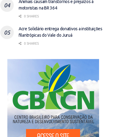
Animais causam transtornos e prejuízos à
motoristas na BR 364
0 SHARES
Acre Solidário entrega donativos a instituições
filantrópicas do Vale do Juruá
0 SHARES