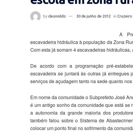
by
cleonnildo
30 de junho de 2012
in
Cruzeiro
A Pre
escavadeira hidráulica à população da Zona Rur
Com esta já somam 4 escavadeiras hidráulicas, a
De acordo com a programação pré-estabelec
escavadeira se juntará às outras já entregues p
serviços de açudagem tanto na sede quanto nos 
Em nome da comunidade o Subprefeito José And
é um antigo sonho da comunidade que está se re
a autonomia da grande maioria dos produtor
também falou sobre o Sistema de Abastecimen
colocar um ponto final no sofrimento da comunid