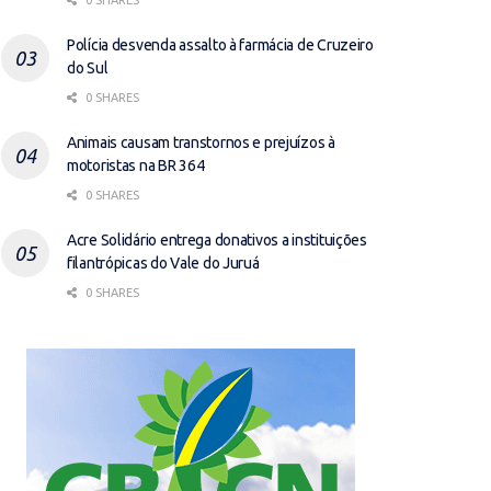
0 SHARES
Polícia desvenda assalto à farmácia de Cruzeiro
do Sul
0 SHARES
Animais causam transtornos e prejuízos à
motoristas na BR 364
0 SHARES
Acre Solidário entrega donativos a instituições
filantrópicas do Vale do Juruá
0 SHARES