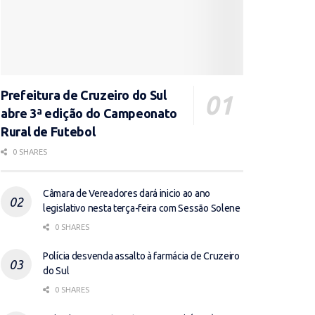
Prefeitura de Cruzeiro do Sul
abre 3ª edição do Campeonato
Rural de Futebol
0 SHARES
Câmara de Vereadores dará inicio ao ano
legislativo nesta terça-feira com Sessão Solene
0 SHARES
Polícia desvenda assalto à farmácia de Cruzeiro
do Sul
0 SHARES