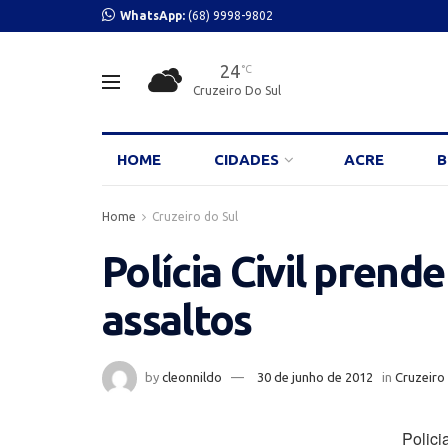
WhatsApp:
(68) 9998-9802
24
°C
Cruzeiro Do Sul
HOME
CIDADES
ACRE
B
Home
Cruzeiro do Sul
Polícia Civil prend
assaltos
by
cleonnildo
30 de junho de 2012
in
Cruzeiro
Polici