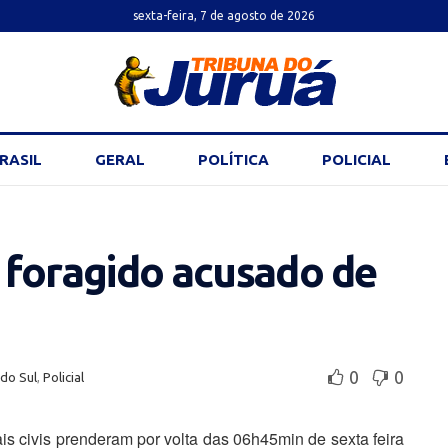
sexta-feira, 7 de agosto de 2026
RASIL
GERAL
POLÍTICA
POLICIAL
e foragido acusado de
0
0
 do Sul
,
Policial
ais civis prenderam por volta das 06h45min de sexta feira