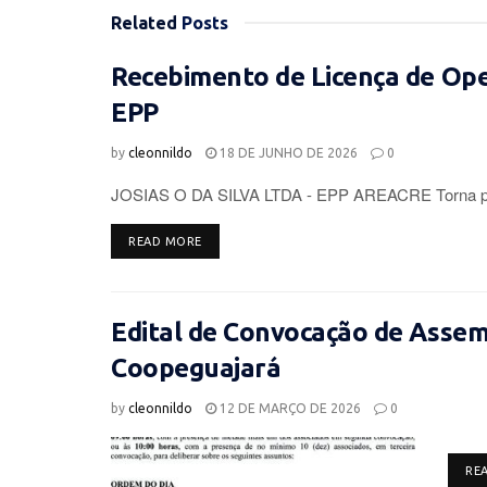
Related
Posts
Recebimento de Licença de Op
EPP
by
cleonnildo
18 DE JUNHO DE 2026
0
JOSIAS O DA SILVA LTDA - EPP AREACRE Torna púb
DETAILS
READ MORE
Edital de Convocação de Assemb
Coopeguajará
by
cleonnildo
12 DE MARÇO DE 2026
0
RE