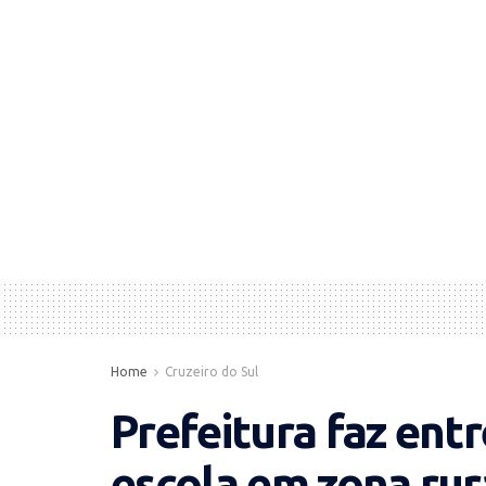
Home
Cruzeiro do Sul
Prefeitura faz ent
escola em zona rur