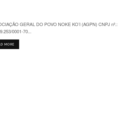
CIAÇÃO GERAL DO POVO NOKE KO’I (AGPN) CNPJ nº.:
9.253/0001-70...
DETAILS
AD MORE