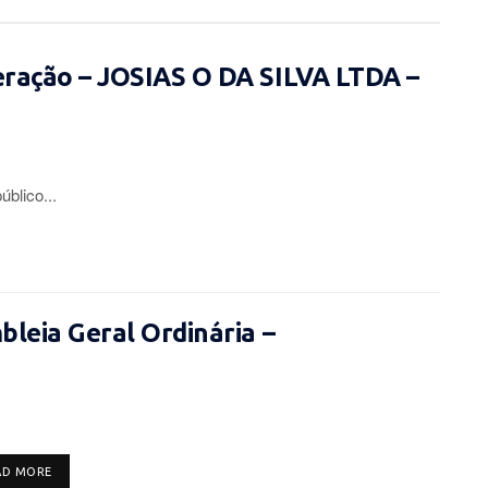
eração – JOSIAS O DA SILVA LTDA –
lico...
leia Geral Ordinária –
DETAILS
AD MORE