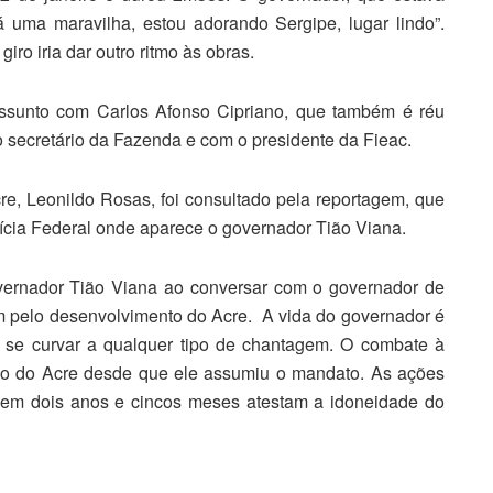
á uma maravilha, estou adorando Sergipe, lugar lindo”.
ro iria dar outro ritmo às obras.
ssunto com Carlos Afonso Cipriano, que também é réu
o secretário da Fazenda e com o presidente da Fieac.
e, Leonildo Rosas, foi consultado pela reportagem, que
lícia Federal onde aparece o governador Tião Viana.
governador Tião Viana ao conversar com o governador de
m pelo desenvolvimento do Acre. A vida do governador é
ai se curvar a qualquer tipo de chantagem. O combate à
rno do Acre desde que ele assumiu o mandato. As ações
 em dois anos e cincos meses atestam a idoneidade do