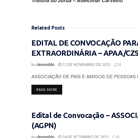
Tribuna do Juruá – Adelcimar Carvalho
Related
Posts
EDITAL DE CONVOCAÇÃO PAR
EXTRAORDINÁRIA – APAA/CZ
by
cleonnildo
12 DE NOVEMBRO DE 2025
0
ASSOCIAÇÃO DE PAIS E AMIGOS DE PESSOAS 
DETAILS
READ MORE
Edital de Convocação – ASSO
(AGPN)
by
cleonnildo
24 DE SETEMBRO DE 2025
0