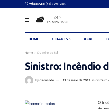
WhatsApp:
(68) 9998-9802
24
°C
Cruzeiro Do Sul
HOME
CIDADES
ACRE
B
Home
Cruzeiro do Sul
Sinistro: Incêndio 
by
cleonnildo
13 de maio de 2013
in
Cruzeiro 
O inc
de se