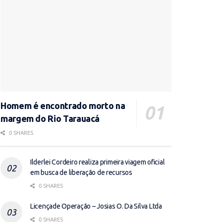
Homem é encontrado morto na
margem do Rio Tarauacá
0 SHARES
Ilderlei Cordeiro realiza primeira viagem oficial
em busca de liberação de recursos
0 SHARES
Licençade Operação – Josias O. Da Silva Ltda
0 SHARES