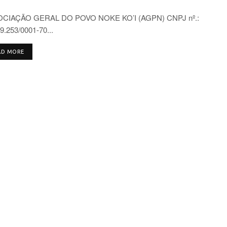
CIAÇÃO GERAL DO POVO NOKE KO’I (AGPN) CNPJ nº.:
9.253/0001-70...
DETAILS
AD MORE