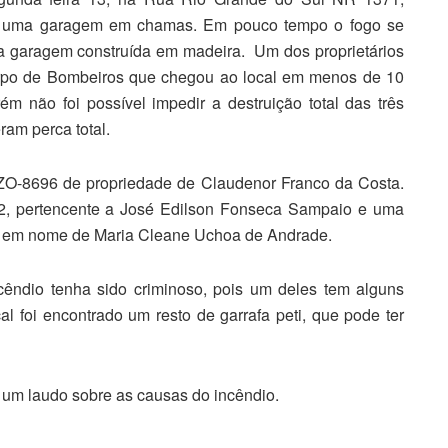
om uma garagem em chamas. Em pouco tempo o fogo se
 garagem construída em madeira. Um dos proprietários
orpo de Bombeiros que chegou ao local em menos de 10
m não foi possível impedir a destruição total das três
am perca total.
O-8696 de propriedade de Claudenor Franco da Costa.
, pertencente a José Edilson Fonseca Sampaio e uma
da em nome de Maria Cleane Uchoa de Andrade.
cêndio tenha sido criminoso, pois um deles tem alguns
cal foi encontrado um resto de garrafa peti, que pode ter
ar um laudo sobre as causas do incêndio.