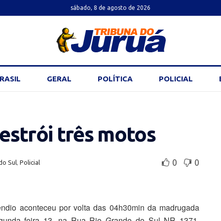
sábado, 8 de agosto de 2026
RASIL
GERAL
POLÍTICA
POLICIAL
destrói três motos
0
0
do Sul
,
Policial
êndio aconteceu por volta das 04h30min da madrugada
gunda feira 13, na Rua Rio Grande do Sul NR 1371,