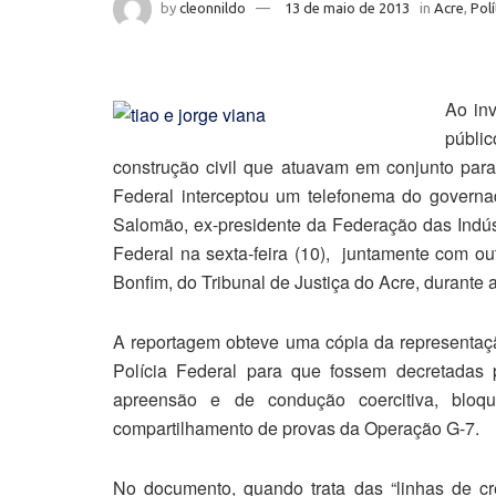
by
cleonnildo
13 de maio de 2013
in
Acre
,
Polí
Ao inv
públi
construção civil que atuavam em conjunto para 
Federal interceptou um telefonema do governa
Salomão, ex-presidente da Federação das Indústr
Federal na sexta-feira (10), juntamente com 
Bonfim, do Tribunal de Justiça do Acre, durante
A reportagem obteve uma cópia da representa
Polícia Federal para que fossem decretadas
apreensão e de condução coercitiva, bloq
compartilhamento de provas da Operação G-7.
No documento, quando trata das “linhas de cré