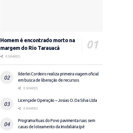
Homem é encontrado morto na
margem do Rio Tarauacá
0 SHARES
Ilderlei Cordeiro realiza primeira viagem oficial
em busca de liberação de recursos
0 SHARES
Licençade Operação – Josias O. Da Silva Ltda
0 SHARES
Programa Ruas do Povo pavimenta ruas sem
casas de loteamento da Imobiliária Ipê