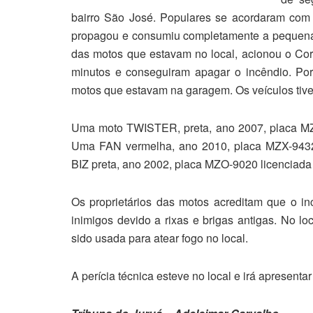
bairro São José. Populares se acordaram c
propagou e consumiu completamente a pequena
das motos que estavam no local, acionou o C
minutos e conseguiram apagar o incêndio. Poré
motos que estavam na garagem. Os veículos tiver
Uma moto TWISTER, preta, ano 2007, placa MZ
Uma FAN vermelha, ano 2010, placa MZX-9432
BIZ preta, ano 2002, placa MZO-9020 licencia
Os proprietários das motos acreditam que o in
inimigos devido a rixas e brigas antigas. No lo
sido usada para atear fogo no local.
A perícia técnica esteve no local e irá apresent