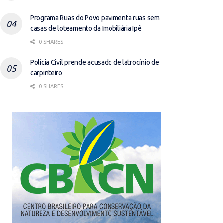
Programa Ruas do Povo pavimenta ruas sem
casas de loteamento da Imobiliária Ipê
0 SHARES
Polícia Civil prende acusado de latrocínio de
carpinteiro
0 SHARES